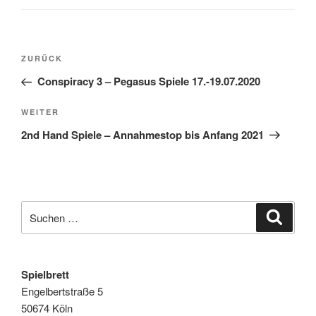
Beitragsnavigation
Vorheriger
ZURÜCK
Beitrag
Conspiracy 3 – Pegasus Spiele 17.-19.07.2020
Nächster
WEITER
Beitrag
2nd Hand Spiele – Annahmestop bis Anfang 2021
Suche
Suche
nach:
Spielbrett
Engelbertstraße 5
50674 Köln