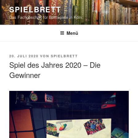
Zum
SPIELBRETT
Inhalt
Das Fachgeschäft für Brettspiele in Köln
springen
Menü
VERÖFFENTLICHT
20. JULI 2020
VON
SPIELBRETT
AM
Spiel des Jahres 2020 – Die
Gewinner