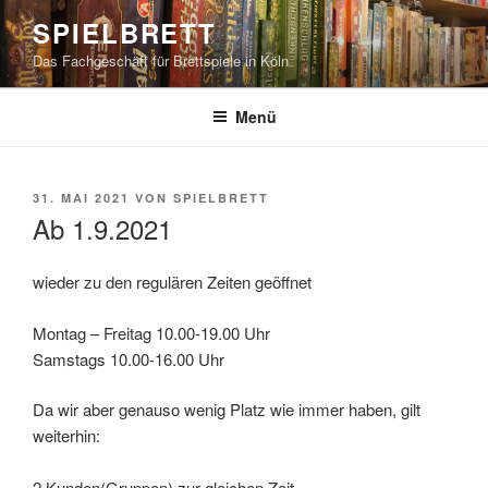
Zum
SPIELBRETT
Inhalt
Das Fachgeschäft für Brettspiele in Köln
springen
Menü
VERÖFFENTLICHT
31. MAI 2021
VON
SPIELBRETT
AM
Ab 1.9.2021
wieder zu den regulären Zeiten geöffnet
Montag – Freitag 10.00-19.00 Uhr
Samstags 10.00-16.00 Uhr
Da wir aber genauso wenig Platz wie immer haben, gilt
weiterhin:
2 Kunden(Gruppen) zur gleichen Zeit.