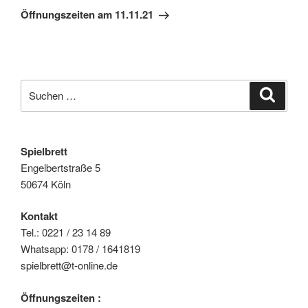
Beitrag
Öffnungszeiten am 11.11.21
Suche
Suche
nach:
Spielbrett
Engelbertstraße 5
50674 Köln
Kontakt
Tel.: 0221 / 23 14 89
Whatsapp: 0178 / 1641819
spielbrett@t-online.de
Öffnungszeiten :