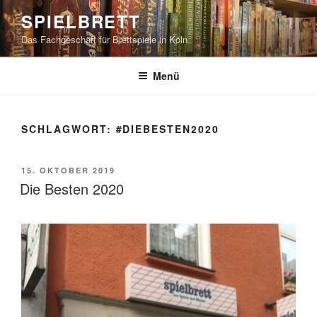
Zum
SPIELBRETT
Inhalt
Das Fachgeschäft für Brettspiele in Köln
springen
Menü
SCHLAGWORT:
#DIEBESTEN2020
VERÖFFENTLICHT
15. OKTOBER 2019
AM
Die Besten 2020